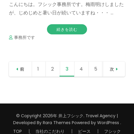
こんにちは。フシック事務所です。梅雨明けしました
が、じめじめと暑い日が続いていますね・・・ …
続きを読む
事務所です
投
1
固定
2
固定
3
固定
4
固定
5
固定
前
次
稿
の
ペー
ペー
ペー
ペー
ペー
ペ
ー
ジ
ジ
ジ
ジ
ジ
ジ
送
© Copyright 2026年
井上フシック
.
Travel Agency |
り
Developed By
Rara Themes
Powered by
WordPress
.
TOP
当社のこだわり
ピース
フシック