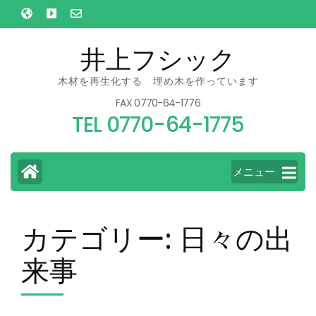
コ
ン
テ
井上フシック
ン
木材を再生化する 埋め木を作っています
ツ
FAX 0770-64-1776
へ
TEL 0770-64-1775
ス
キ
ッ
メニュー
プ
(Enter
を
カテゴリー:
日々の出
押
来事
す)