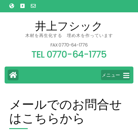
コ
ン
テ
井上フシック
ン
木材を再生化する 埋め木を作っています
ツ
FAX 0770-64-1776
へ
TEL 0770-64-1775
ス
キ
ッ
メニュー
プ
(Enter
を
メールでのお問合せ
押
はこちらから
す)